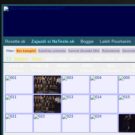
Roxette.sk
|
Zajazdi si NaTesle.sk
|
Boggie
|
Laleh Pourkarim
Filter
:
Bez kategórií
Katolícka univerzita
Farnosť Zbudské Dlhé
Ružomberok
Slovens
T2
Reporty
Témy
2019
2018
2017
2016
2015
2014
2013
'12
JANUÁR
FEBRUÁR
MAREC
APRÍL
MÁJ
J
20 albumov
36 albumov
50 albumov
54 albumov
46 albumov
37 al