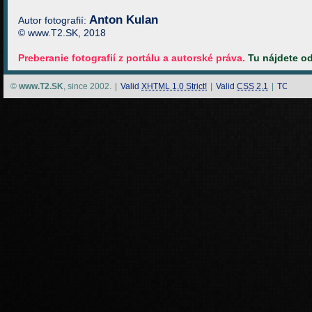
Anton Kulan
Autor fotografií:
© www.T2.SK, 2018
Preberanie fotografií z portálu a autorské práva.
Tu nájdete o
©
www.T2.SK
, since 2002.
|
Valid
XHTML 1.0 Strict!
|
Valid
CSS 2.1
|