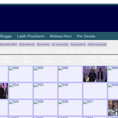
|
Boggie
|
Laleh Pourkarim
|
Melissa Horn
|
Per Gessle
 Zbudské Dlhé
Ružomberok
Slovensko
Zo zahraničia
Nezaradené
Vaše fotografie
2016
2015
2014
2013
'12
'11
2010
'09
'08
'07
'06
'05
'04
'0
APRÍL
MÁJ
JÚN
JÚL
AUGUST
SEPTEMB
54 albumov
46 albumov
37 albumov
37+ albumov
9 albumov
42 albumov