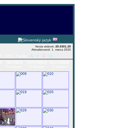
Verzia stránok:
20.0301.20
Aktualizované: 1. marca 2020
3
2002
Staršie
&
#
©
@
ER
OKTÓBER
NOVEMBER
DECEMBER
54 albumov
32 albumov
11 albumov