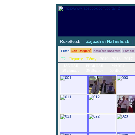
Roxette.sk
|
Zajazdi si NaTesle.sk
Filter
:
Bez kategórií
Katolícka univerzita
Farnosť
T2
Reporty
Témy
2019
2018
2017
JANUÁR
FEBRUÁR
MAREC
20 albumov
36 albumov
50 albumov