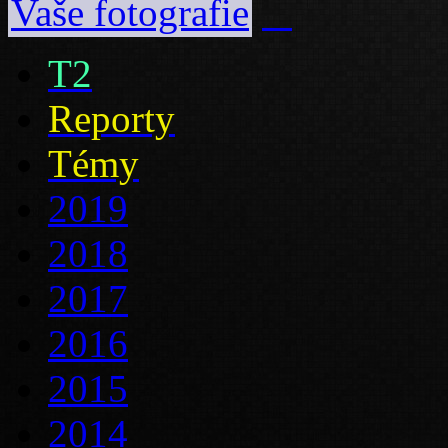
Vaše fotografie
T2
Reporty
Témy
2019
2018
2017
2016
2015
2014