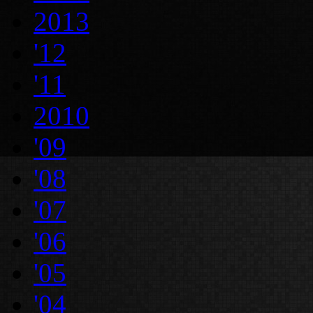
2013
'12
'11
2010
'09
'08
'07
'06
'05
'04