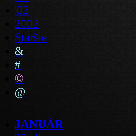
'03
2002
Staršie
&
#
©
@
JANUÁR