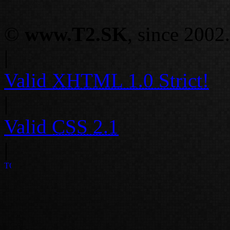
©
www.T2.SK
, since 2002.
|
Valid
XHTML 1.0 Strict!
|
Valid
CSS 2.1
|