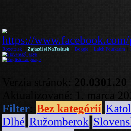
Roxette.sk
|
Zajazdi si NaTesle.sk
|
Boggie
|
Laleh Pourkarim
|
Verzia stránok:
20.0301.20
Aktualizované: 1. marca 2
Filter
:
Bez kategórií
Katol
Dlhé
Ružomberok
Slovens