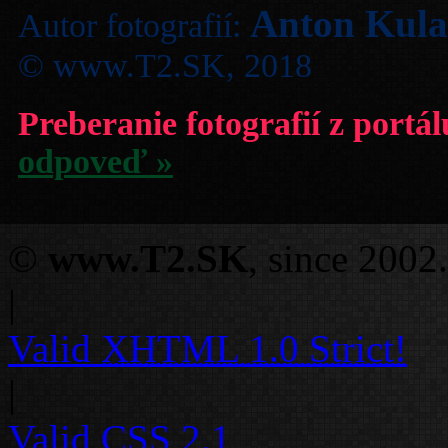
Anton Kul
Autor fotografií:
© www.T2.SK, 2018
Preberanie fotografií z portá
odpoveď »
©
www.T2.SK
, since 2002.
|
Valid
XHTML 1.0 Strict!
|
Valid
CSS 2.1