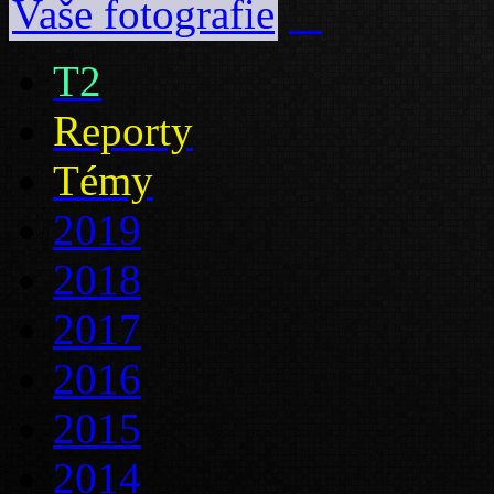
Vaše fotografie
T2
Reporty
Témy
2019
2018
2017
2016
2015
2014