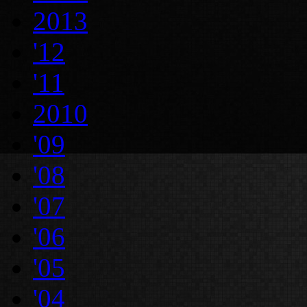
2013
'12
'11
2010
'09
'08
'07
'06
'05
'04