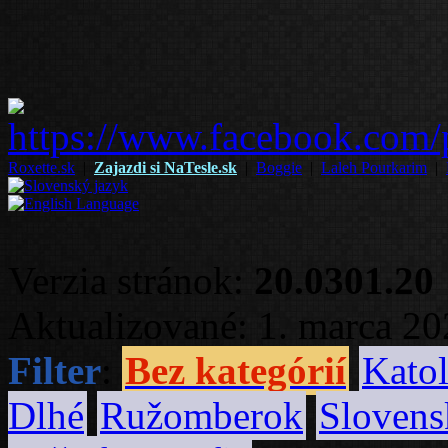
Roxette.sk
|
Zajazdi si NaTesle.sk
|
Boggie
|
Laleh Pourkarim
|
Verzia stránok:
20.0301.20
Aktualizované: 1. marca 2
Filter
:
Bez kategórií
Katol
Dlhé
Ružomberok
Slovens