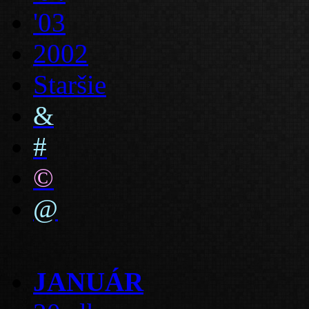
'03
2002
Staršie
&
#
©
@
JANUÁR