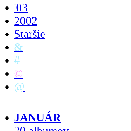
'03
2002
Staršie
&
#
©
@
JANUÁR
20 albumov