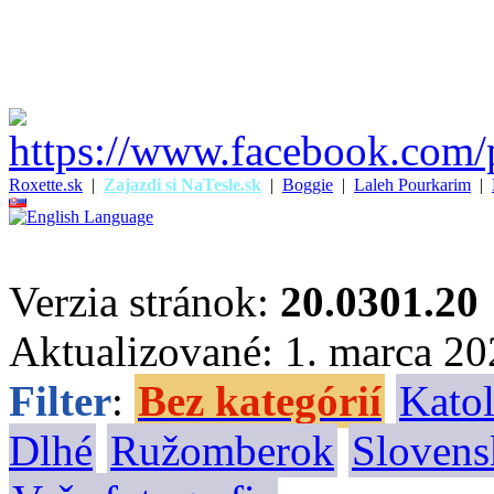
Roxette.sk
|
Zajazdi si NaTesle.sk
|
Boggie
|
Laleh Pourkarim
|
Verzia stránok:
20.0301.20
Aktualizované: 1. marca 2
Filter
:
Bez kategórií
Katol
Dlhé
Ružomberok
Slovens