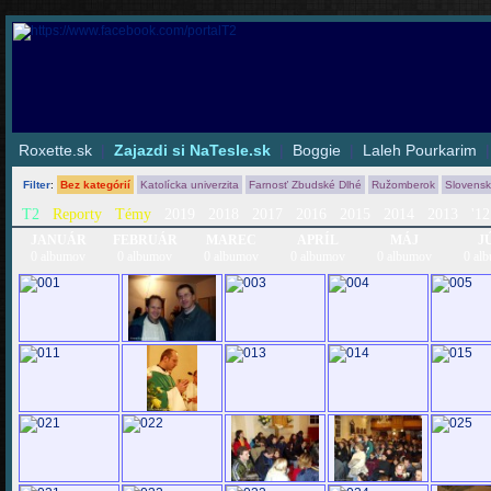
Roxette.sk
|
Zajazdi si NaTesle.sk
|
Boggie
|
Laleh Pourkarim
Filter
:
Bez kategórií
Katolícka univerzita
Farnosť Zbudské Dlhé
Ružomberok
Slovens
T2
Reporty
Témy
2019
2018
2017
2016
2015
2014
2013
'12
JANUÁR
FEBRUÁR
MAREC
APRÍL
MÁJ
J
0 albumov
0 albumov
0 albumov
0 albumov
0 albumov
0 al