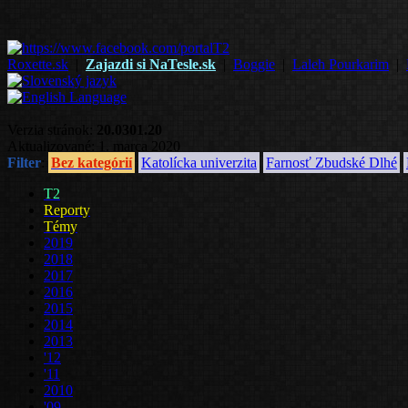
Roxette.sk
|
Zajazdi si NaTesle.sk
|
Boggie
|
Laleh Pourkarim
|
Verzia stránok:
20.0301.20
Aktualizované: 1. marca 2020
Filter
:
Bez kategórií
Katolícka univerzita
Farnosť Zbudské Dlhé
T2
Reporty
Témy
2019
2018
2017
2016
2015
2014
2013
'12
'11
2010
'09