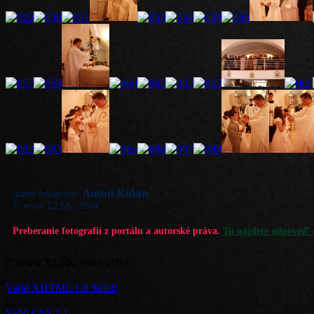
Anton Kulan
Autor fotografií:
© www.T2.SK, 2004
Preberanie fotografií z portálu a autorské práva.
Tu nájdete odpoveď 
©
www.T2.SK
, since 2002.
|
Valid
XHTML 1.0 Strict!
|
Valid
CSS 2.1