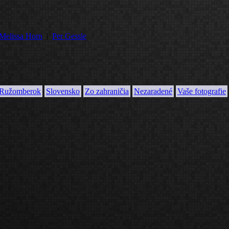
Melissa Horn
|
Per Gessle
Ružomberok
Slovensko
Zo zahraničia
Nezaradené
Vaše fotografie