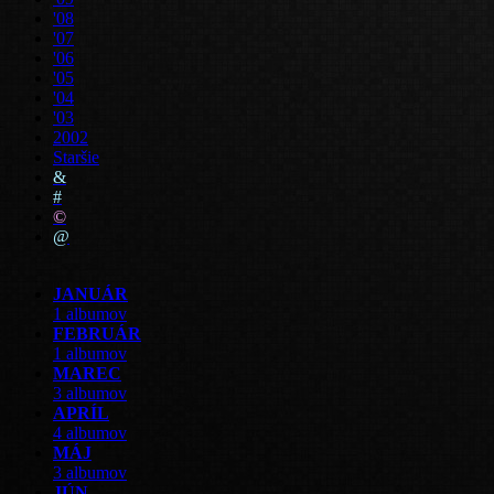
'08
'07
'06
'05
'04
'03
2002
Staršie
&
#
©
@
JANUÁR
1 albumov
FEBRUÁR
1 albumov
MAREC
3 albumov
APRÍL
4 albumov
MÁJ
3 albumov
JÚN