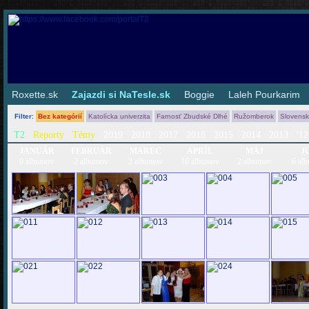
Roxette.sk
|
Zajazdi si NaTesle.sk
|
Boggie
|
Laleh Pourkarim
Filter
:
Bez kategórií
Katolícka univerzita
Farnosť Zbudské Dlhé
Ružomberok
Slovens
T2
Reporty
Témy
2019
2018
2017
2016
2015
2014
2013
'12
JANUÁR
FEBRUÁR
MAREC
APRÍL
MÁJ
J
0 albumov
2 albumov
2 albumov
16 albumov
2 albumov
6 al