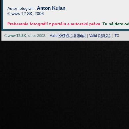
Anton Kulan
Autor fotografií:
© www.T2.SK, 2006
Preberanie fotografií z portálu a autorské práva.
Tu nájdete o
©
www.T2.SK
, since 2002.
|
Valid
XHTML 1.0 Strict!
|
Valid
CSS 2.1
|