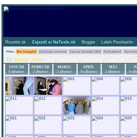
Roxette.sk
|
Zajazdi si NaTesle.sk
|
Boggie
|
Laleh Pourkarim
Filter
:
Bez kategórií
Katolícka univerzita
Farnosť Zbudské Dlhé
Ružomberok
Slovens
T2
Reporty
Témy
2019
2018
2017
2016
2015
2014
2013
'12
JANUÁR
FEBRUÁR
MAREC
APRÍL
MÁJ
J
0 albumov
2 albumov
2 albumov
16 albumov
2 albumov
6 al