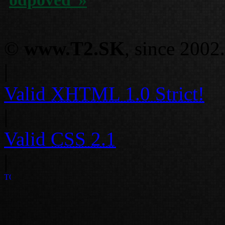
©
www.T2.SK
, since 2002.
|
Valid
XHTML 1.0 Strict!
|
Valid
CSS 2.1
|