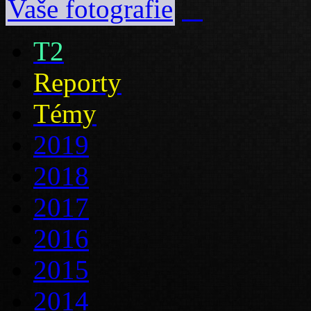
Vaše fotografie
T2
Reporty
Témy
2019
2018
2017
2016
2015
2014