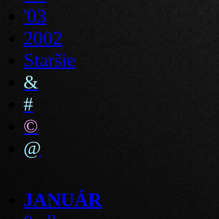
'03
2002
Staršie
&
#
©
@
JANUÁR