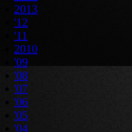
2013
'12
'11
2010
'09
'08
'07
'06
'05
'04