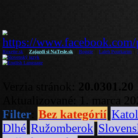
Roxette.sk
|
Zajazdi si NaTesle.sk
|
Boggie
|
Laleh Pourkarim
|
Verzia stránok:
20.0301.20
Aktualizované: 1. marca 2
Filter
:
Bez kategórií
Katol
Dlhé
Ružomberok
Slovens