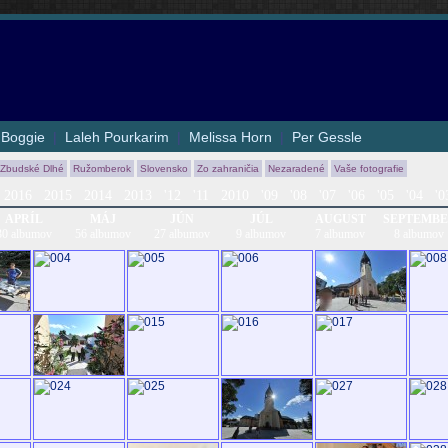
|
Boggie
|
Laleh Pourkarim
|
Melissa Horn
|
Per Gessle
 Zbudské Dlhé
Ružomberok
Slovensko
Zo zahraničia
Nezaradené
Vaše fotografie
2016
2015
2014
2013
'12
'11
2010
'09
'08
'07
'06
'05
'04
'0
APRÍL
MÁJ
JÚN
JÚL
AUGUST
SEPTEMB
30 albumov
56 albumov
27 albumov
9 albumov
7 albumov
8 albumov