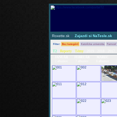
Roxette.sk
|
Zajazdi si NaTesle.sk
Filter
:
Bez kategórií
Katolícka univerzita
Farnosť
T2
Reporty
Témy
2019
2018
2017
JANUÁR
FEBRUÁR
MAREC
2 albumov
7 albumov
6 albumov