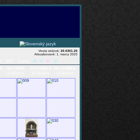
Verzia stránok:
20.0301.20
Aktualizované: 1. marca 2020
3
2002
Staršie
&
#
©
@
ER
OKTÓBER
NOVEMBER
DECEMBER
16 albumov
20 albumov
14 albumov