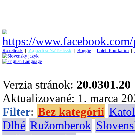
Roxette.sk
|
Zajazdi si NaTesle.sk
|
Boggie
|
Laleh Pourkarim
|
Verzia stránok:
20.0301.20
Aktualizované: 1. marca 2
Filter
:
Bez kategórií
Katol
Dlhé
Ružomberok
Slovens