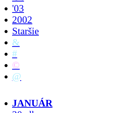
'03
2002
Staršie
&
#
©
@
JANUÁR