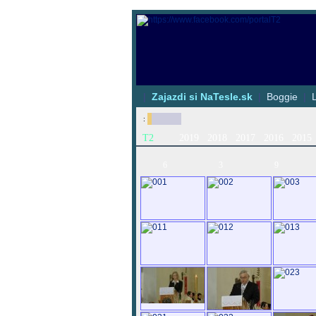
|
Zajazdi si NaTesle.sk
|
Boggie
|
:
T2
2019
2018
2017
2016
2015
6
3
9