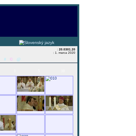
:
20.0301.20
: 1. marca 2020
&
#
©
@
1
5
10