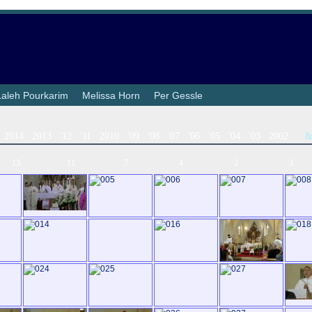
Laleh Pourkarim
|
Melissa Horn
|
Per Gessle
2014
2013
'12
'11
2010
'09
'08
'07
'06
'05
'04
'03
2002
13
11
7
4
2
3