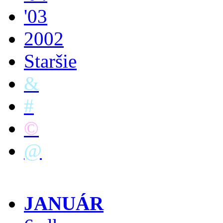
'03
2002
Staršie
&
#
©
@
JANUÁR