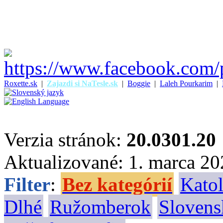
Roxette.sk
|
Zajazdi si NaTesle.sk
|
Boggie
|
Laleh Pourkarim
|
Verzia stránok:
20.0301.20
Aktualizované: 1. marca 2
Filter
:
Bez kategórií
Katol
Dlhé
Ružomberok
Slovens