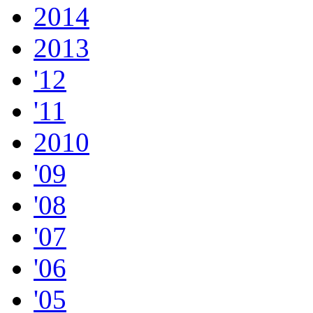
2014
2013
'12
'11
2010
'09
'08
'07
'06
'05