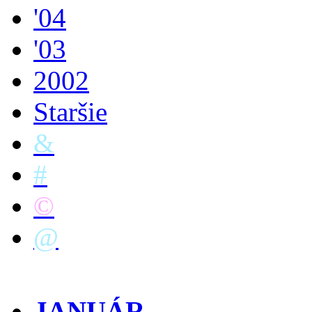
'04
'03
2002
Staršie
&
#
©
@
JANUÁR