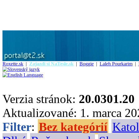
Roxette.sk
|
Zajazdi si NaTesle.sk
|
Boggie
|
Laleh Pourkarim
|
Verzia stránok:
20.0301.20
Aktualizované: 1. marca 2
Filter
:
Bez kategórií
Katol