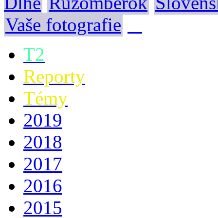
Dlhé
Ružomberok
Slovens
Vaše fotografie
T2
Reporty
Témy
2019
2018
2017
2016
2015