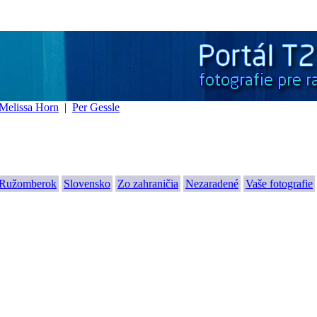
Melissa Horn
|
Per Gessle
Ružomberok
Slovensko
Zo zahraničia
Nezaradené
Vaše fotografie