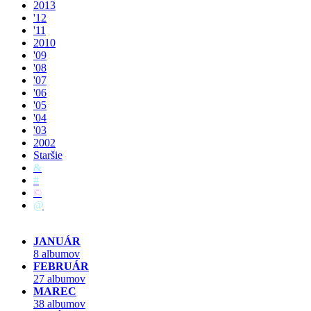
2013
'12
'11
2010
'09
'08
'07
'06
'05
'04
'03
2002
Staršie
&
#
©
@
JANUÁR
8 albumov
FEBRUÁR
27 albumov
MAREC
38 albumov