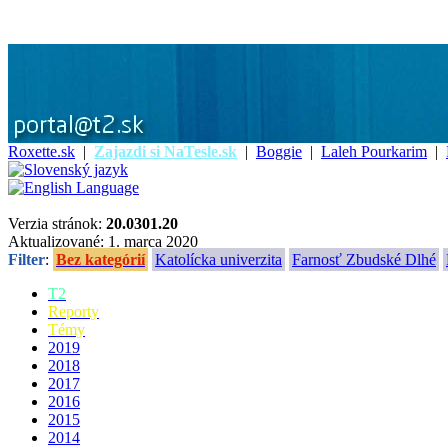
Roxette.sk
|
Zajazdi si NaTesle.sk
|
Boggie
|
Laleh Pourkarim
|
Verzia stránok:
20.0301.20
Aktualizované: 1. marca 2020
Filter
:
Bez kategórií
Katolícka univerzita
Farnosť Zbudské Dlhé
T2
Reporty
Témy
2019
2018
2017
2016
2015
2014