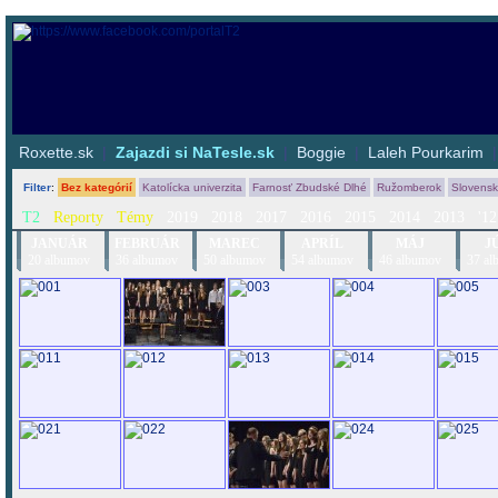
Roxette.sk
|
Zajazdi si NaTesle.sk
|
Boggie
|
Laleh Pourkarim
Filter
:
Bez kategórií
Katolícka univerzita
Farnosť Zbudské Dlhé
Ružomberok
Slovens
T2
Reporty
Témy
2019
2018
2017
2016
2015
2014
2013
'12
JANUÁR
FEBRUÁR
MAREC
APRÍL
MÁJ
J
20 albumov
36 albumov
50 albumov
54 albumov
46 albumov
37 al