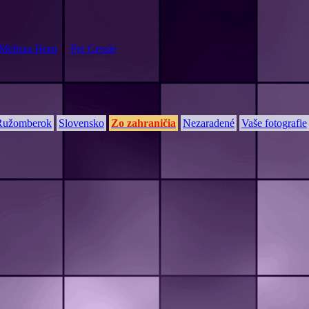
Melissa Horn
|
Per Gessle
Ružomberok
Slovensko
Zo zahraničia
Nezaradené
Vaše fotografie