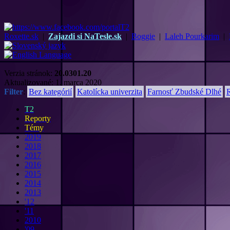
Roxette.sk
|
Zajazdi si NaTesle.sk
|
Boggie
|
Laleh Pourkarim
|
Verzia stránok:
20.0301.20
Aktualizované: 1. marca 2020
Filter
:
Bez kategórií
Katolícka univerzita
Farnosť Zbudské Dlhé
T2
Reporty
Témy
2019
2018
2017
2016
2015
2014
2013
'12
'11
2010
'09