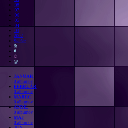
'08
'07
'06
'05
'04
'03
2002
Staršie
&
#
©
@
JANUÁR
0 albumov
FEBRUÁR
0 albumov
MAREC
0 albumov
APRÍL
0 albumov
MÁJ
0 albumov
JÚN