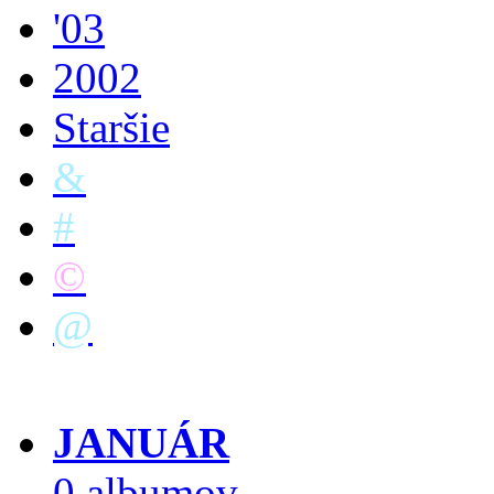
'03
2002
Staršie
&
#
©
@
JANUÁR
0 albumov