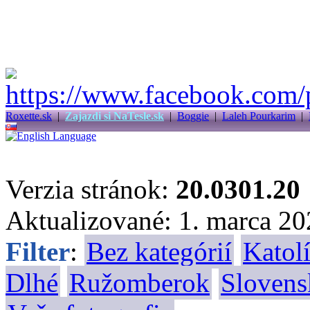
Roxette.sk
|
Zajazdi si NaTesle.sk
|
Boggie
|
Laleh Pourkarim
|
Verzia stránok:
20.0301.20
Aktualizované: 1. marca 2
Filter
:
Bez kategórií
Katolí
Dlhé
Ružomberok
Slovens