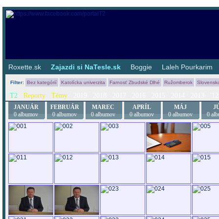
Roxette.sk
|
Zajazdi si NaTesle.sk
|
Boggie
|
Laleh Pourkarim
Filter
:
Bez kategórií
Katolícka univerzita
Farnosť Zbudské Dlhé
Ružomberok
Slovensk
T2
Reporty
Témy
2019
2018
2017
2016
2015
2014
2013
'12
JANUÁR
FEBRUÁR
MAREC
APRÍL
MÁJ
J
0 albumov
0 albumov
0 albumov
0 albumov
0 albumov
0 al