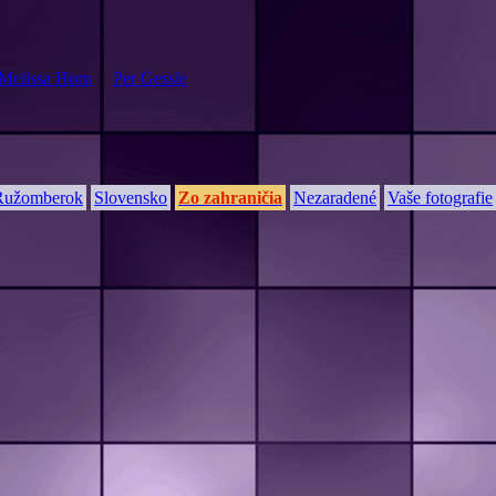
Melissa Horn
|
Per Gessle
Ružomberok
Slovensko
Zo zahraničia
Nezaradené
Vaše fotografie