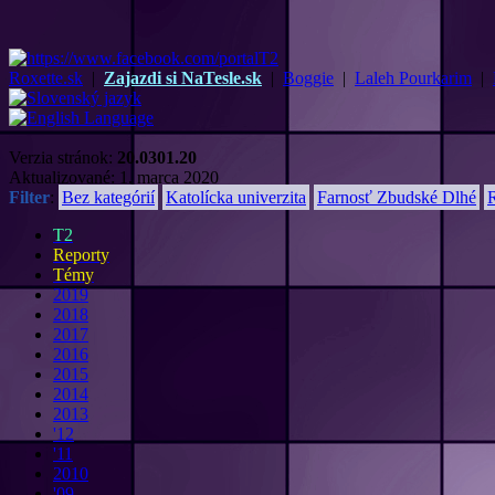
Roxette.sk
|
Zajazdi si NaTesle.sk
|
Boggie
|
Laleh Pourkarim
|
Verzia stránok:
20.0301.20
Aktualizované: 1. marca 2020
Filter
:
Bez kategórií
Katolícka univerzita
Farnosť Zbudské Dlhé
T2
Reporty
Témy
2019
2018
2017
2016
2015
2014
2013
'12
'11
2010
'09