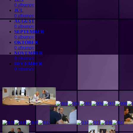
0 albumov
JÚL
0 albumov
AUGUST
0 albumov
SEPTEMBER
0 albumov
OKTÓBER
0 albumov
NOVEMBER
0 albumov
DECEMBER
0 albumov