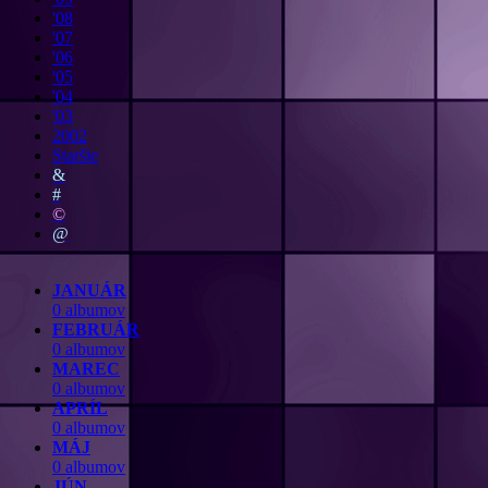
'08
'07
'06
'05
'04
'03
2002
Staršie
&
#
©
@
JANUÁR
0 albumov
FEBRUÁR
0 albumov
MAREC
0 albumov
APRÍL
0 albumov
MÁJ
0 albumov
JÚN