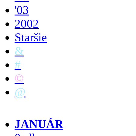
'03
2002
Staršie
&
#
©
@
JANUÁR