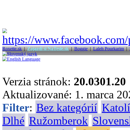
Roxette.sk
|
Zajazdi si NaTesle.sk
|
Boggie
|
Laleh Pourkarim
|
Verzia stránok:
20.0301.20
Aktualizované: 1. marca 2
Filter
:
Bez kategórií
Katolí
Dlhé
Ružomberok
Slovens