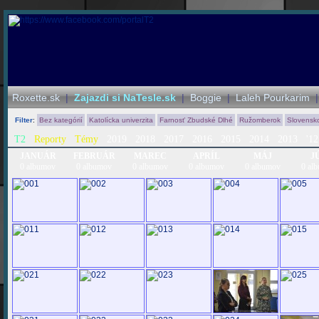
Roxette.sk
|
Zajazdi si NaTesle.sk
|
Boggie
|
Laleh Pourkarim
Filter
:
Bez kategórií
Katolícka univerzita
Farnosť Zbudské Dlhé
Ružomberok
Slovensk
T2
Reporty
Témy
2019
2018
2017
2016
2015
2014
2013
'12
JANUÁR
FEBRUÁR
MAREC
APRÍL
MÁJ
J
0 albumov
0 albumov
0 albumov
0 albumov
0 albumov
0 al