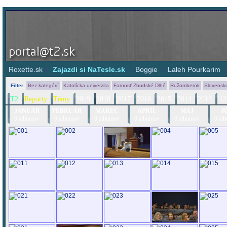
Roxette.sk
|
Zajazdi si NaTesle.sk
|
Boggie
|
Laleh Pourkarim
Filter
:
Bez kategórií
Katolícka univerzita
Farnosť Zbudské Dlhé
Ružomberok
Slovensk
T2
Reporty
Témy
2019
2018
2017
2016
2015
2014
2013
'12
JANUÁR
FEBRUÁR
MAREC
APRÍL
MÁJ
J
0 albumov
0 albumov
0 albumov
0 albumov
0 albumov
0 al