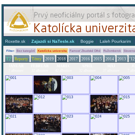
Roxette.sk
|
Zajazdi si NaTesle.sk
|
Boggie
|
Laleh Pourkarim
Filter
:
Bez kategórií
Katolícka univerzita
Farnosť Zbudské Dlhé
Ružomberok
Slovens
T2
Reporty
Témy
2019
2018
2017
2016
2015
2014
2013
'12
JANUÁR
FEBRUÁR
MAREC
APRÍL
MÁJ
J
7 albumov
32 albumov
42 albumov
32 albumov
37 albumov
7 al