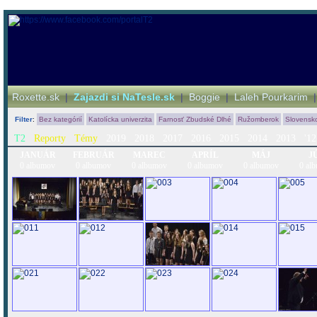
Roxette.sk
|
Zajazdi si NaTesle.sk
|
Boggie
|
Laleh Pourkarim
Filter
:
Bez kategórií
Katolícka univerzita
Farnosť Zbudské Dlhé
Ružomberok
Slovensk
T2
Reporty
Témy
2019
2018
2017
2016
2015
2014
2013
'12
JANUÁR
FEBRUÁR
MAREC
APRÍL
MÁJ
J
0 albumov
0 albumov
0 albumov
0 albumov
0 albumov
0 al