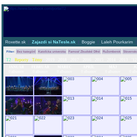
Roxette.sk
|
Zajazdi si NaTesle.sk
|
Boggie
|
Laleh Pourkarim
Filter
:
Bez kategórií
Katolícka univerzita
Farnosť Zbudské Dlhé
Ružomberok
Slovensk
T2
Reporty
Témy
2019
2018
2017
2016
2015
2014
2013
'12
JANUÁR
FEBRUÁR
MAREC
APRÍL
MÁJ
J
0 albumov
0 albumov
0 albumov
0 albumov
0 albumov
0 al