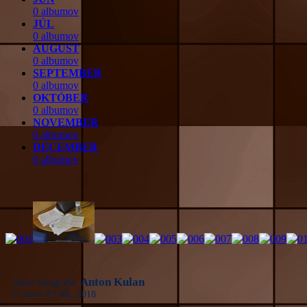
0 albumov
JÚL
0 albumov
AUGUST
0 albumov
SEPTEMBER
0 albumov
OKTÓBER
0 albumov
NOVEMBER
0 albumov
DECEMBER
0 albumov
Anton Kulan
Autor fotografií:
© www.T2.SK, 2018