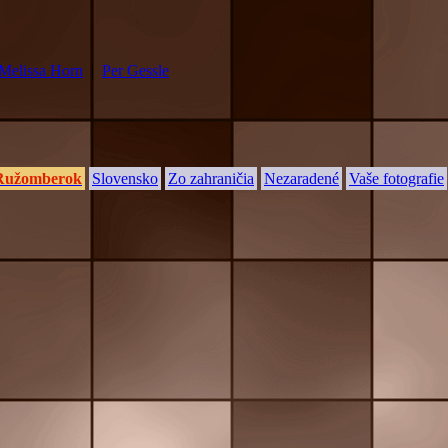
Melissa Horn
|
Per Gessle
Ružomberok
Slovensko
Zo zahraničia
Nezaradené
Vaše fotografie