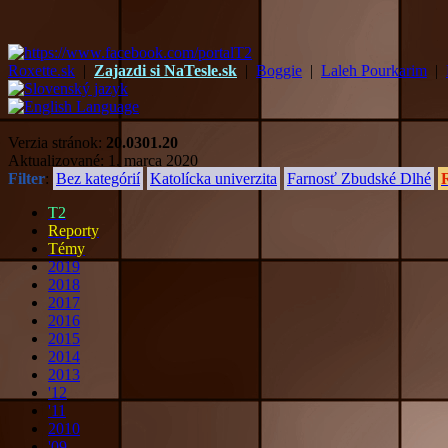
Roxette.sk
|
Zajazdi si NaTesle.sk
|
Boggie
|
Laleh Pourkarim
|
Verzia stránok:
20.0301.20
Aktualizované: 1. marca 2020
Filter
:
Bez kategórií
Katolícka univerzita
Farnosť Zbudské Dlhé
T2
Reporty
Témy
2019
2018
2017
2016
2015
2014
2013
'12
'11
2010
'09