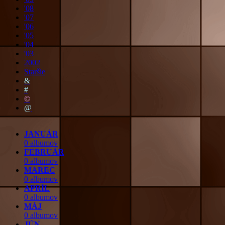
'08
'07
'06
'05
'04
'03
2002
Staršie
&
#
©
@
JANUÁR
0 albumov
FEBRUÁR
0 albumov
MAREC
0 albumov
APRÍL
0 albumov
MÁJ
0 albumov
JÚN