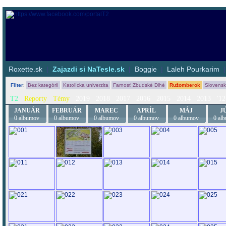
Roxette.sk
|
Zajazdi si NaTesle.sk
|
Boggie
|
Laleh Pourkarim
Filter
:
Bez kategórií
Katolícka univerzita
Farnosť Zbudské Dlhé
Ružomberok
Slovens
T2
Reporty
Témy
2019
2018
2017
2016
2015
2014
2013
'12
JANUÁR
FEBRUÁR
MAREC
APRÍL
MÁJ
J
0 albumov
0 albumov
0 albumov
0 albumov
0 albumov
0 al