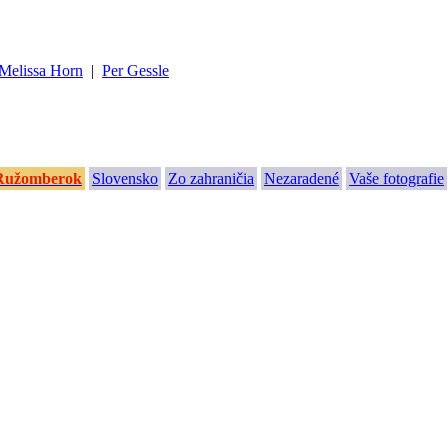
Melissa Horn
|
Per Gessle
Ružomberok
Slovensko
Zo zahraničia
Nezaradené
Vaše fotografie