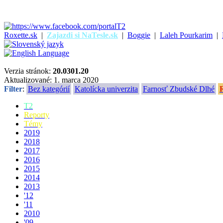
Roxette.sk
|
Zajazdi si NaTesle.sk
|
Boggie
|
Laleh Pourkarim
|
Verzia stránok:
20.0301.20
Aktualizované: 1. marca 2020
Filter
:
Bez kategórií
Katolícka univerzita
Farnosť Zbudské Dlhé
T2
Reporty
Témy
2019
2018
2017
2016
2015
2014
2013
'12
'11
2010
'09