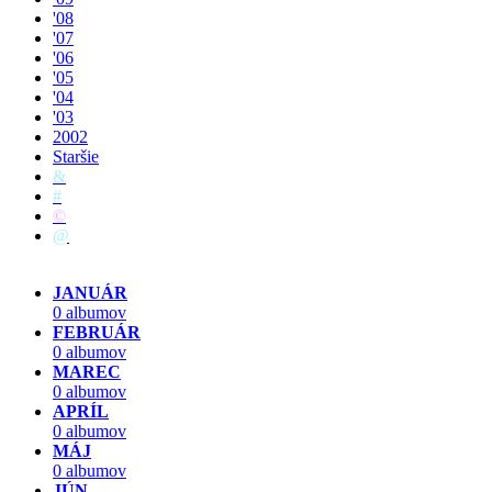
'08
'07
'06
'05
'04
'03
2002
Staršie
&
#
©
@
JANUÁR
0 albumov
FEBRUÁR
0 albumov
MAREC
0 albumov
APRÍL
0 albumov
MÁJ
0 albumov
JÚN