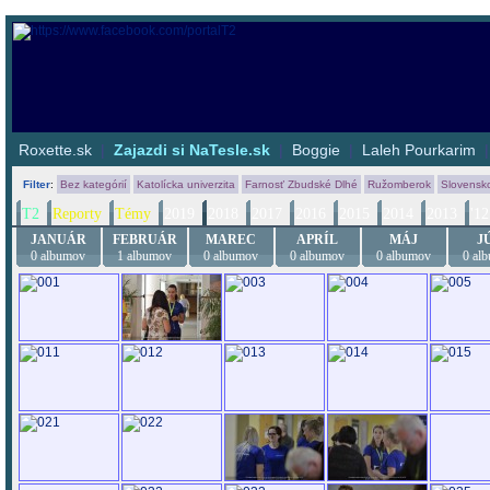
Roxette.sk
|
Zajazdi si NaTesle.sk
|
Boggie
|
Laleh Pourkarim
Filter
:
Bez kategórií
Katolícka univerzita
Farnosť Zbudské Dlhé
Ružomberok
Slovensk
T2
Reporty
Témy
2019
2018
2017
2016
2015
2014
2013
'12
JANUÁR
FEBRUÁR
MAREC
APRÍL
MÁJ
J
0 albumov
1 albumov
0 albumov
0 albumov
0 albumov
0 al