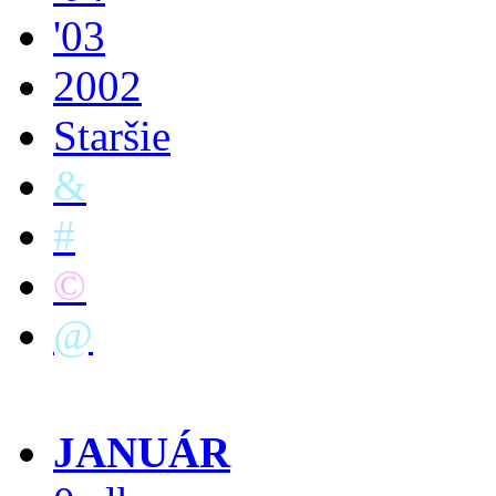
'03
2002
Staršie
&
#
©
@
JANUÁR