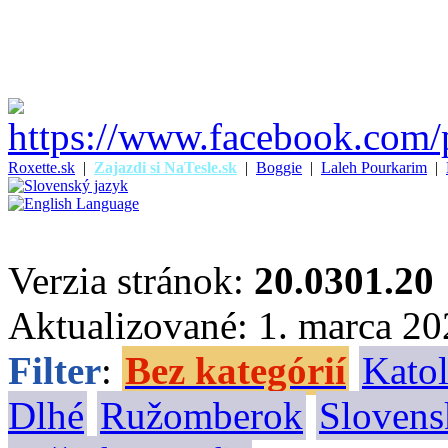
Roxette.sk
|
Zajazdi si NaTesle.sk
|
Boggie
|
Laleh Pourkarim
|
Verzia stránok:
20.0301.20
Aktualizované: 1. marca 2
Filter
:
Bez kategórií
Katol
Dlhé
Ružomberok
Slovens