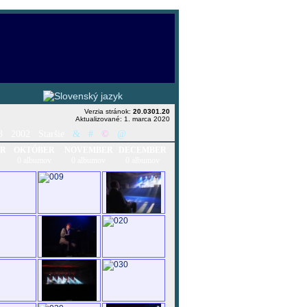
Verzia stránok:
20.0301.20
Aktualizované: 1. marca 2020
3
2002
Staršie
&
#
©
@
ER
OKTÓBER
NOVEMBER
DECEMBER
0 albumov
0 albumov
0 albumov