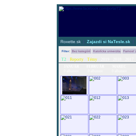
Roxette.sk
|
Zajazdi si NaTesle.sk
Filter
:
Bez kategórií
Katolícka univerzita
Farnosť 
T2
Reporty
Témy
2019
2018
2017
JANUÁR
FEBRUÁR
MAREC
0 albumov
0 albumov
0 albumov