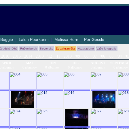
|
Boggie
|
Laleh Pourkarim
|
Melissa Horn
|
Per Gessle
Zbudské Dlhé
Ružomberok
Slovensko
Zo zahraničia
Nezaradené
Vaše fotografie
2016
2015
2014
2013
'12
'11
2010
'09
'08
'07
'06
'05
'04
'0
APRÍL
MÁJ
JÚN
JÚL
AUGUST
SEPTEMB
0 albumov
0 albumov
0 albumov
0 albumov
0 albumov
0 albumov