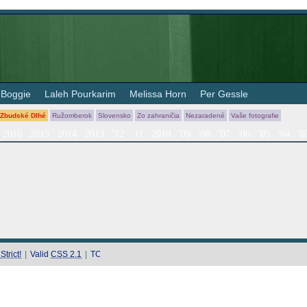
|
Boggie
|
Laleh Pourkarim
|
Melissa Horn
|
Per Gessle
 Zbudské Dlhé
Ružomberok
Slovensko
Zo zahraničia
Nezaradené
Vaše fotografie
2016
2015
2014
2013
'12
'11
2010
'09
'08
'07
'06
'05
'04
'0
trict!
|
Valid
CSS 2.1
|