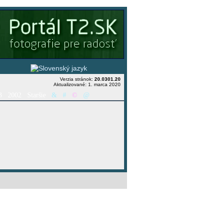
Verzia stránok:
20.0301.20
Aktualizované: 1. marca 2020
3
2002
Staršie
&
#
©
@