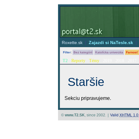
Roxette.sk
|
Zajazdi si NaTesle.sk
Filter
:
Bez kategórií
Katolícka univerzita
Farnosť
T2
Reporty
Témy
2019
2018
2017
Staršie
Sekciu pripravujeme.
©
www.T2.SK
, since 2002.
|
Valid
XHTML 1.0 S