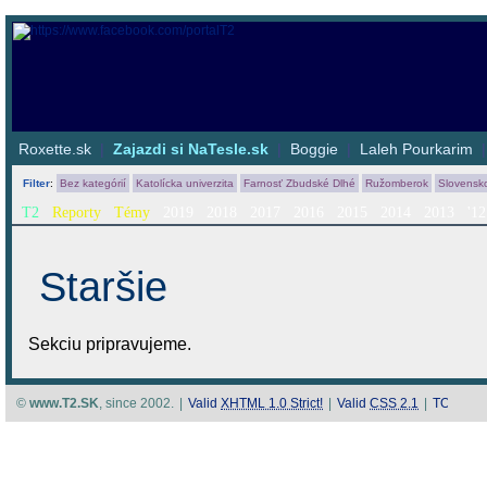
Roxette.sk
|
Zajazdi si NaTesle.sk
|
Boggie
|
Laleh Pourkarim
Filter
:
Bez kategórií
Katolícka univerzita
Farnosť Zbudské Dlhé
Ružomberok
Slovensk
T2
Reporty
Témy
2019
2018
2017
2016
2015
2014
2013
'12
Staršie
Sekciu pripravujeme.
©
www.T2.SK
, since 2002.
|
Valid
XHTML 1.0 Strict!
|
Valid
CSS 2.1
|