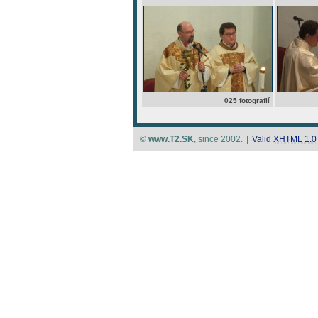
025 fotografií
©
www.T2.SK
, since 2002.
|
Valid
XHTML 1.0 S