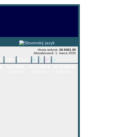
Verzia stránok:
20.0301.20
Aktualizované: 1. marca 2020
3
2002
Staršie
&
#
©
@
ER
OKTÓBER
NOVEMBER
DECEMBER
2 albumov
0 albumov
4 albumov