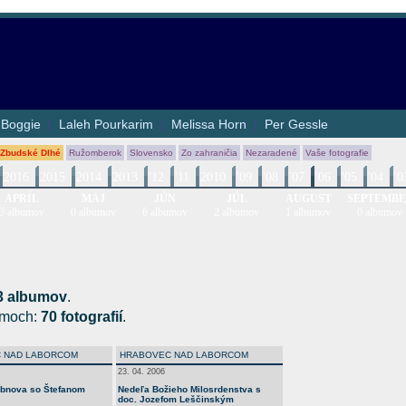
|
Boggie
|
Laleh Pourkarim
|
Melissa Horn
|
Per Gessle
 Zbudské Dlhé
Ružomberok
Slovensko
Zo zahraničia
Nezaradené
Vaše fotografie
2016
2015
2014
2013
'12
'11
2010
'09
'08
'07
'06
'05
'04
'0
APRÍL
MÁJ
JÚN
JÚL
AUGUST
SEPTEMB
3 albumov
0 albumov
6 albumov
2 albumov
1 albumov
0 albumov
3 albumov
.
bumoch:
70 fotografií
.
 NAD LABORCOM
HRABOVEC NAD LABORCOM
23. 04. 2006
bnova so Štefanom
Nedeľa Božieho Milosrdenstva s
doc. Jozefom Leščinským