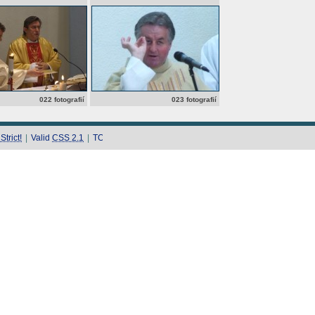
022 fotografií
023 fotografií
trict!
|
Valid
CSS 2.1
|