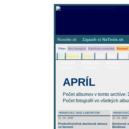
Roxette.sk
|
Zajazdi si NaTesle.sk
Filter
:
Bez kategórií
Katolícka univerzita
Farnosť
T2
Reporty
Témy
2019
2018
2017
JANUÁR
FEBRUÁR
MAREC
0 albumov
0 albumov
0 albumov
APRÍL
Počet albumov v tomto archíve:
Počet fotografií vo všetkých al
HRABOVEC NAD LABORCOM
HRABOVEC
21. 04. 2006
22. 04. 2006
Predveľkonočná duchovná obnova
Duchovná o
vo farnosti
Bielákom