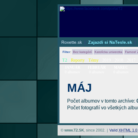
Roxette.sk
|
Zajazdi si NaTesle.sk
Filter
:
Bez kategórií
Katolícka univerzita
Farnosť 
T2
Reporty
Témy
2019
2018
2017
JANUÁR
FEBRUÁR
MAREC
0 albumov
0 albumov
0 albumov
MÁJ
Počet albumov v tomto archíve:
Počet fotografií vo všetkých al
©
www.T2.SK
, since 2002.
|
Valid
XHTML 1.0 S