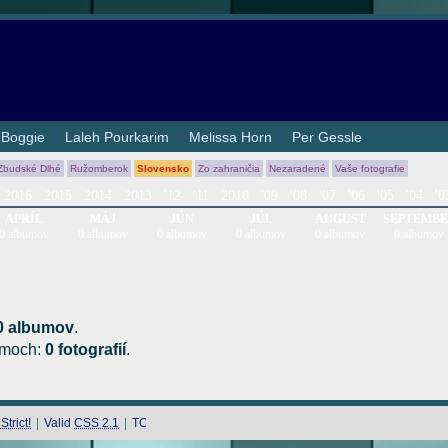
|
Boggie
|
Laleh Pourkarim
|
Melissa Horn
|
Per Gessle
Zbudské Dlhé
Ružomberok
Slovensko
Zo zahraničia
Nezaradené
Vaše fotografie
2016
2015
2014
2013
'12
'11
2010
'09
'08
'07
'06
'05
'04
'0
APRÍL
MÁJ
JÚN
JÚL
AUGUST
SEPTEMB
0 albumov
0 albumov
0 albumov
0 albumov
0 albumov
0 albumov
0 albumov
.
bumoch:
0 fotografií
.
trict!
|
Valid
CSS 2.1
|