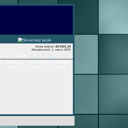
Verzia stránok:
20.0301.20
Aktualizované: 1. marca 2020
3
2002
Staršie
&
#
©
@
ER
OKTÓBER
NOVEMBER
DECEMBER
0 albumov
0 albumov
0 albumov