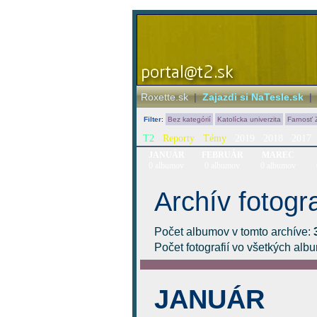
Roxette.sk
|
Zajazdi si NaTesle.sk
Filter
:
Bez kategórií
Katolícka univerzita
Farnosť 
T2
Reporty
Témy
2019
2018
2017
JANUÁR
FEBRUÁR
MAREC
0 albumov
0 albumov
0 albumov
Archív fotogra
Počet albumov v tomto archíve:
Počet fotografií vo všetkých al
JANUÁR