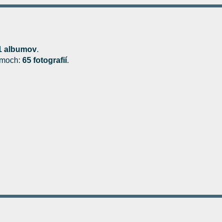
1 albumov
.
bumoch:
65 fotografií
.