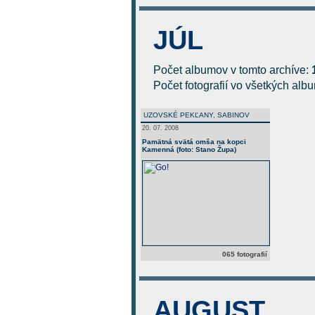
JÚL
Počet albumov v tomto archíve:
Počet fotografií vo všetkých al
UZOVSKÉ PEKĽANY, SABINOV
20. 07. 2008
Pamätná svätá omša na kopci
Kamenná (foto: Stano Župa)
065 fotografií
AUGUST