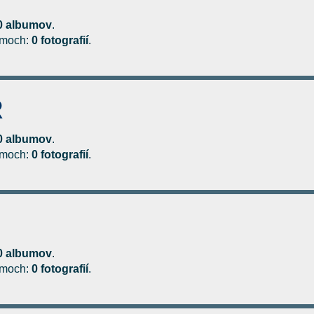
0 albumov
.
bumoch:
0 fotografií
.
R
0 albumov
.
bumoch:
0 fotografií
.
0 albumov
.
bumoch:
0 fotografií
.