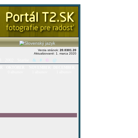
Verzia stránok:
20.0301.20
Aktualizované: 1. marca 2020
3
2002
Staršie
&
#
©
@
ER
OKTÓBER
NOVEMBER
DECEMBER
0 albumov
1 albumov
1 albumov