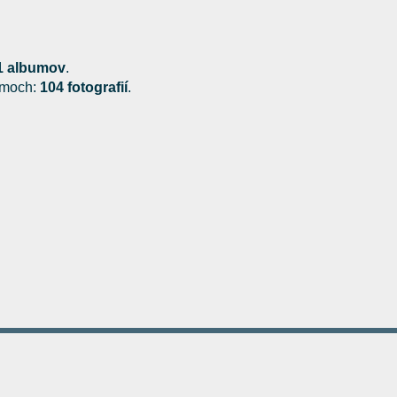
1 albumov
.
bumoch:
104 fotografií
.