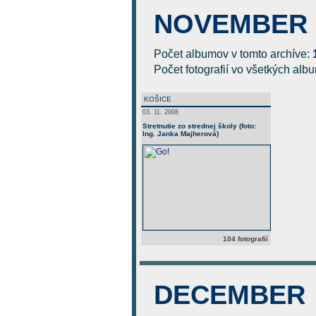
NOVEMBER
Počet albumov v tomto archíve:
Počet fotografií vo všetkých al
KOŠICE
03. 11. 2008
Stretnutie zo strednej školy (foto:
Ing. Janka Majherová)
104 fotografií
DECEMBER