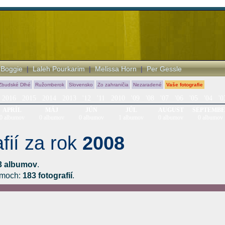
|
Boggie
|
Laleh Pourkarim
|
Melissa Horn
|
Per Gessle
Zbudské Dlhé
Ružomberok
Slovensko
Zo zahraničia
Nezaradené
Vaše fotografie
2016
2015
2014
2013
'12
'11
2010
'09
'08
'07
'06
'05
'04
'0
APRÍL
MÁJ
JÚN
JÚL
AUGUST
SEPTEMB
0 albumov
0 albumov
0 albumov
1 albumov
0 albumov
0 albumov
fií za rok
2008
3 albumov
.
bumoch:
183 fotografií
.