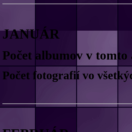
JANUÁR
Počet albumov v tomto 
Počet fotografií vo všet