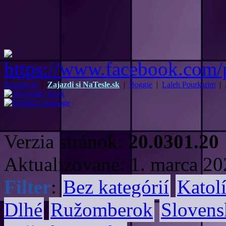
Roxette.sk
|
Zajazdi si NaTesle.sk
|
Boggie
|
Laleh Pourkarim
|
Verzia stránok:
20.0301.20
Aktualizované: 1. marca 2
Filter
:
Bez kategórií
Katolí
Dlhé
Ružomberok
Slovens