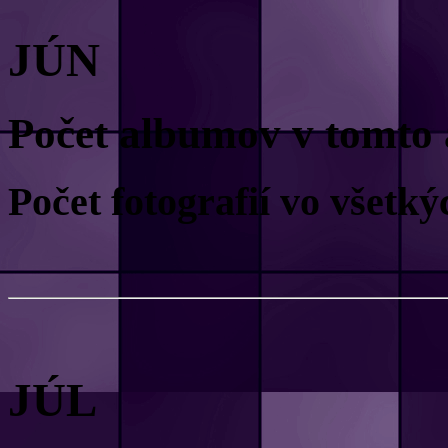
JÚN
Počet albumov v tomto 
Počet fotografií vo všet
JÚL