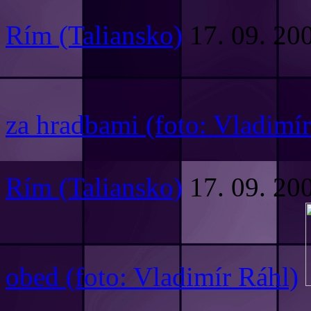
Rím (Taliansko)
17. 09. 20
za hradbami (foto: Vladimír
Rím (Taliansko)
17. 09. 20
obed (foto: Vladimír Ráhl)