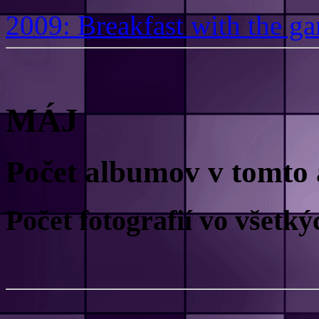
2009: Breakfast with the ga
MÁJ
Počet albumov v tomto 
Počet fotografií vo všet