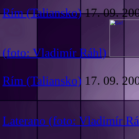
Rím (Taliansko)
17. 09. 20
(foto: Vladimír Ráhl)
Rím (Taliansko)
17. 09. 20
Laterano (foto: Vladimír Rá