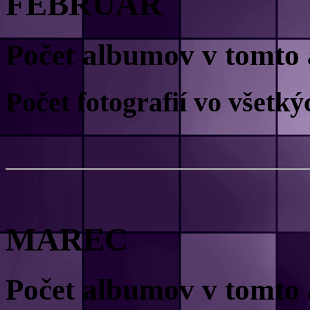
FEBRUÁR
Počet albumov v tomto 
Počet fotografií vo všet
MAREC
Počet albumov v tomto 