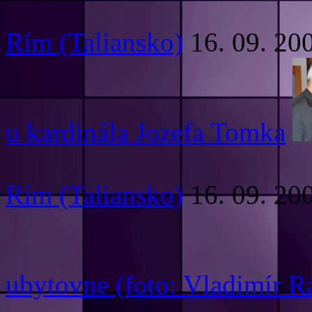
Rím (Taliansko)
16. 09. 20
u kardinála Jozefa Tomka
Rím (Taliansko)
16. 09. 20
ubytovne (foto: Vladimír R