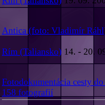
Rím (Taliansko)
19. 09. 20
Antica (foto: Vladimír Ráhl
Rím (Taliansko)
14. - 20. 0
Fotodokumentácia cesty d
158 fotografií