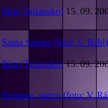
Rím (Taliansko)
15. 09. 20
Santa Sabina (foto: V. Ráhl
Rím (Taliansko)
15. 09. 20
Romano, metro (foto: V. Rá