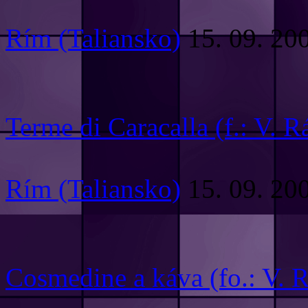
Rím (Taliansko)
15. 09. 20
Terme di Caracalla (f.: V. R
Rím (Taliansko)
15. 09. 20
Cosmedine a káva (fo.: V. R