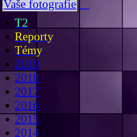
Vaše fotografie
T2
Reporty
Témy
2019
2018
2017
2016
2015
2014