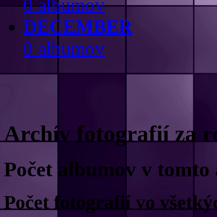
0 albumov
DECEMBER
0 albumov
Archív fotografií za 
Počet albumov v tomto 
Počet fotografií vo všet