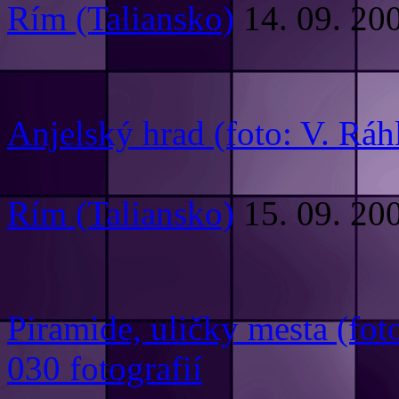
Rím (Taliansko)
14. 09. 20
Anjelský hrad (foto: V. Ráh
Rím (Taliansko)
15. 09. 20
Piramide, uličky mesta (foto
030 fotografií