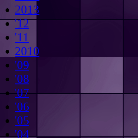
2013
'12
'11
2010
'09
'08
'07
'06
'05
'04