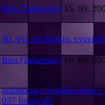
Rím (Taliansko)
15. 09. 20
30. výr. od biskup. vysviac
Rím (Taliansko)
16. 09. 20
audiencia u Svätého Otca v 
037 fotografií