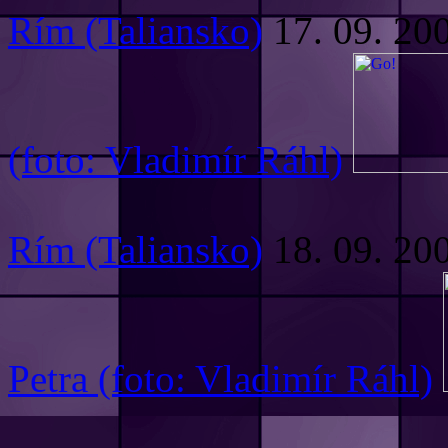
Rím (Taliansko)
17. 09. 20
(foto: Vladimír Ráhl)
Rím (Taliansko)
18. 09. 20
Petra (foto: Vladimír Ráhl)