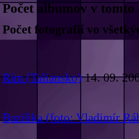
Počet albumov v tomto 
Počet fotografií vo všet
Rím (Taliansko)
14. 09. 20
Bazilika (foto: Vladimír Rá