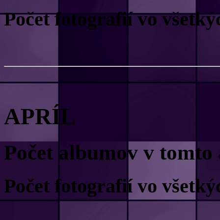
Počet fotografií vo všet
APRÍL
Počet albumov v tomto 
Počet fotografií vo všet