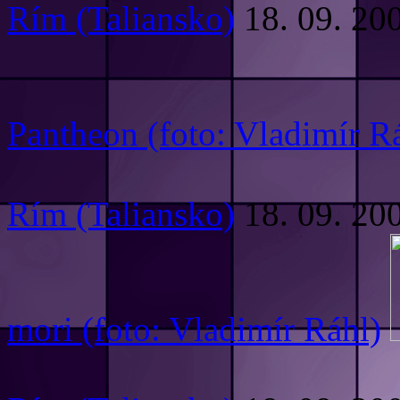
Rím (Taliansko)
18. 09. 20
Pantheon (foto: Vladimír R
Rím (Taliansko)
18. 09. 20
mori (foto: Vladimír Ráhl)