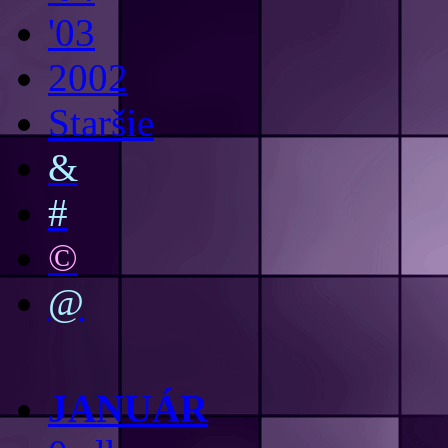
'03
2002
Staršie
&
#
©
@
JANUÁR