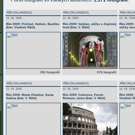
RÍM (TALIANSKO)
RÍM (TALIANSKO)
RÍM (TAL
14. 09. 2009
14. 09. 2009
15. 09. 2009
Rím 2009: Príchod, Vatikán, Bazilika
Rím 2009: Vatikán, uličky a Anjelský
Rím 2009: 
(foto: Vladimír Ráhl)
hrad (foto: V. Ráhl)
uličky mest
082 fotografií
078 fotografií
RÍM (TALIANSKO)
RÍM (TALIANSKO)
RÍM (TAL
15. 09. 2009
15. 09. 2009
16. 09. 2009
Rím 2009: Monte Palatino, Santa
Rím 2009: Colosseo, Forum
Rím 2009: 
Sabina (foto: V. Ráhl)
Romano, metro (foto: V. Ráhl)
Vladimír R