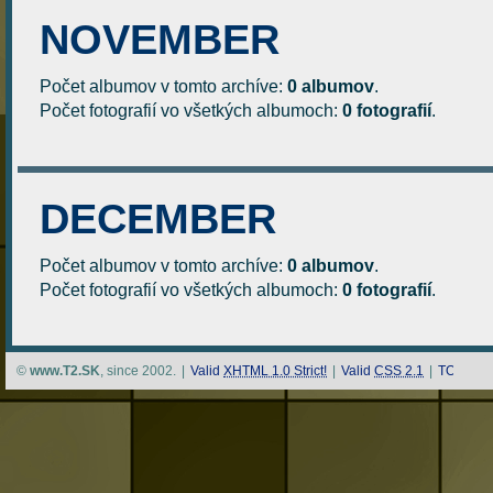
NOVEMBER
Počet albumov v tomto archíve:
0 albumov
.
Počet fotografií vo všetkých albumoch:
0 fotografií
.
DECEMBER
Počet albumov v tomto archíve:
0 albumov
.
Počet fotografií vo všetkých albumoch:
0 fotografií
.
©
www.T2.SK
, since 2002.
|
Valid
XHTML 1.0 Strict!
|
Valid
CSS 2.1
|