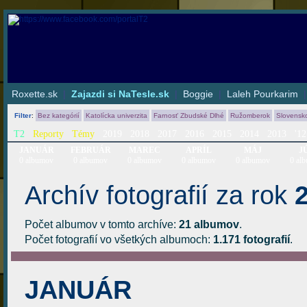
Roxette.sk
|
Zajazdi si NaTesle.sk
|
Boggie
|
Laleh Pourkarim
Filter
:
Bez kategórií
Katolícka univerzita
Farnosť Zbudské Dlhé
Ružomberok
Slovensk
T2
Reporty
Témy
2019
2018
2017
2016
2015
2014
2013
'12
JANUÁR
FEBRUÁR
MAREC
APRÍL
MÁJ
J
0 albumov
0 albumov
0 albumov
0 albumov
0 albumov
0 al
Archív fotografií za rok
Počet albumov v tomto archíve:
21 albumov
.
Počet fotografií vo všetkých albumoch:
1.171 fotografií
.
JANUÁR