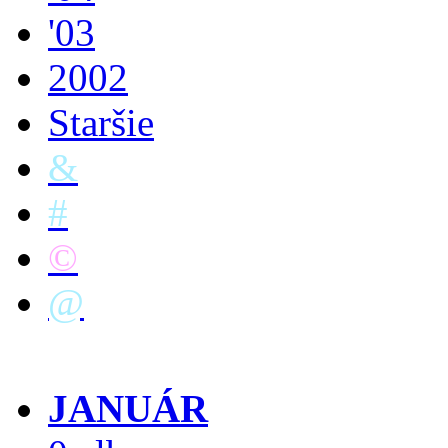
'03
2002
Staršie
&
#
©
@
JANUÁR