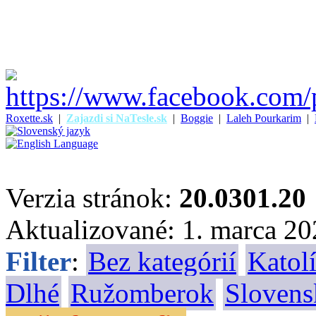
Roxette.sk
|
Zajazdi si NaTesle.sk
|
Boggie
|
Laleh Pourkarim
|
Verzia stránok:
20.0301.20
Aktualizované: 1. marca 2
Filter
:
Bez kategórií
Katolí
Dlhé
Ružomberok
Slovens