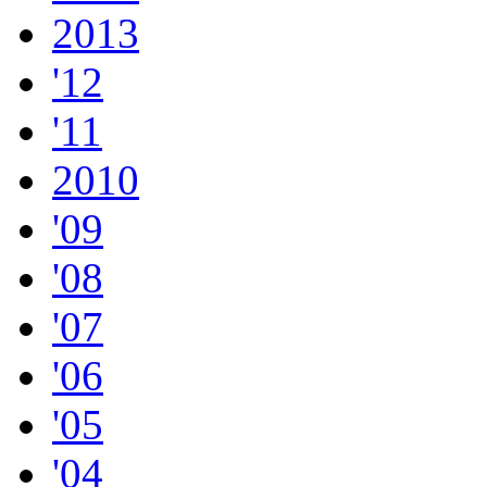
2013
'12
'11
2010
'09
'08
'07
'06
'05
'04