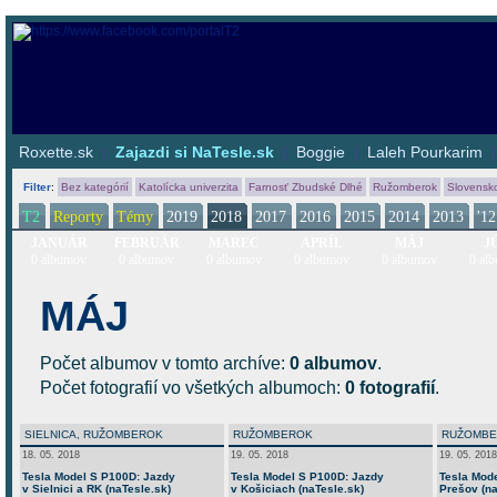
Roxette.sk
|
Zajazdi si NaTesle.sk
|
Boggie
|
Laleh Pourkarim
Filter
:
Bez kategórií
Katolícka univerzita
Farnosť Zbudské Dlhé
Ružomberok
Slovensk
T2
Reporty
Témy
2019
2018
2017
2016
2015
2014
2013
'12
JANUÁR
FEBRUÁR
MAREC
APRÍL
MÁJ
J
0 albumov
0 albumov
0 albumov
0 albumov
0 albumov
0 al
MÁJ
Počet albumov v tomto archíve:
0 albumov
.
Počet fotografií vo všetkých albumoch:
0 fotografií
.
SIELNICA, RUŽOMBEROK
RUŽOMBEROK
RUŽOMB
18. 05. 2018
19. 05. 2018
19. 05. 2018
Tesla Model S P100D: Jazdy
Tesla Model S P100D: Jazdy
Tesla Mod
v Sielnici a RK (naTesle.sk)
v Košiciach (naTesle.sk)
Prešov (na