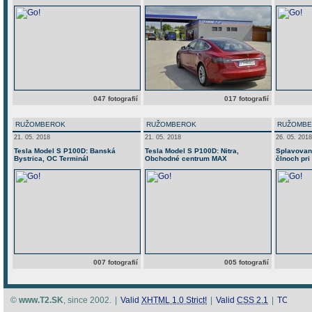
047 fotografií
017 fotografií
RUŽOMBEROK
RUŽOMBEROK
RUŽOMB
21. 05. 2018
21. 05. 2018
26. 05. 2018
Tesla Model S P100D: Banská
Tesla Model S P100D: Nitra,
Splavovan
Bystrica, OC Terminál
Obchodné centrum MAX
člnoch pri
007 fotografií
005 fotografií
©
www.T2.SK
, since 2002.
|
Valid
XHTML 1.0 Strict!
|
Valid
CSS 2.1
|