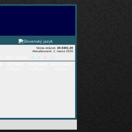
Verzia stránok:
20.0301.20
Aktualizované: 1. marca 2020
3
2002
Staršie
&
#
©
@
ER
OKTÓBER
NOVEMBER
DECEMBER
0 albumov
0 albumov
0 albumov