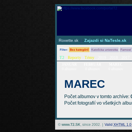
Roxette.sk
|
Zajazdi si NaTesle.sk
Filter
:
Bez kategórií
Katolícka univerzita
Farnosť
T2
Reporty
Témy
2019
2018
2017
JANUÁR
FEBRUÁR
MAREC
0 albumov
0 albumov
0 albumov
MAREC
Počet albumov v tomto archíve:
Počet fotografií vo všetkých al
©
www.T2.SK
, since 2002.
|
Valid
XHTML 1.0 S