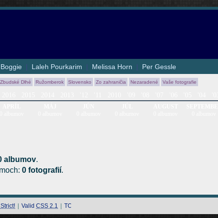
|
Boggie
|
Laleh Pourkarim
|
Melissa Horn
|
Per Gessle
 Zbudské Dlhé
Ružomberok
Slovensko
Zo zahraničia
Nezaradené
Vaše fotografie
2016
2015
2014
2013
'12
'11
2010
'09
'08
'07
'06
'05
'04
'0
APRÍL
MÁJ
JÚN
JÚL
AUGUST
SEPTEMB
0 albumov
0 albumov
0 albumov
0 albumov
0 albumov
0 albumov
0 albumov
.
bumoch:
0 fotografií
.
trict!
|
Valid
CSS 2.1
|