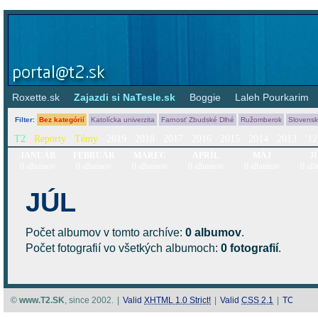
Roxette.sk
|
Zajazdi si NaTesle.sk
|
Boggie
|
Laleh Pourkarim
Filter
:
Bez kategórií
Katolícka univerzita
Farnosť Zbudské Dlhé
Ružomberok
Slovens
T2
Reporty
Témy
2019
2018
2017
2016
2015
2014
2013
'12
JANUÁR
FEBRUÁR
MAREC
APRÍL
MÁJ
J
0 albumov
0 albumov
0 albumov
0 albumov
0 albumov
0 al
JÚL
Počet albumov v tomto archíve:
0 albumov
.
Počet fotografií vo všetkých albumoch:
0 fotografií
.
©
www.T2.SK
, since 2002.
|
Valid
XHTML 1.0 Strict!
|
Valid
CSS 2.1
|