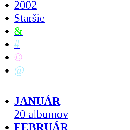
2002
Staršie
&
#
©
@
JANUÁR
20 albumov
FEBRUÁR