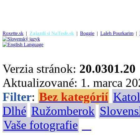
Roxette.sk
|
Zajazdi si NaTesle.sk
|
Boggie
|
Laleh Pourkarim
|
Verzia stránok:
20.0301.20
Aktualizované: 1. marca 2
Filter
:
Bez kategórií
Katol
Dlhé
Ružomberok
Slovens
Vaše fotografie