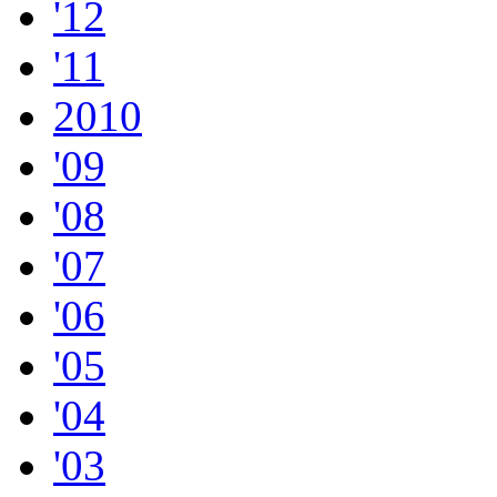
'12
'11
2010
'09
'08
'07
'06
'05
'04
'03