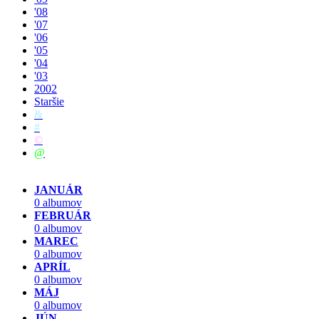
'08
'07
'06
'05
'04
'03
2002
Staršie
&
#
©
@
JANUÁR
0 albumov
FEBRUÁR
0 albumov
MAREC
0 albumov
APRÍL
0 albumov
MÁJ
0 albumov
JÚN