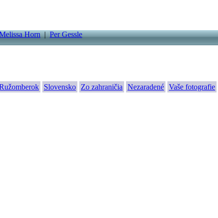
Melissa Horn
|
Per Gessle
Ružomberok
Slovensko
Zo zahraničia
Nezaradené
Vaše fotografie