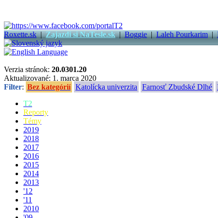
Roxette.sk
|
Zajazdi si NaTesle.sk
|
Boggie
|
Laleh Pourkarim
|
Verzia stránok:
20.0301.20
Aktualizované: 1. marca 2020
Filter
:
Bez kategórií
Katolícka univerzita
Farnosť Zbudské Dlhé
T2
Reporty
Témy
2019
2018
2017
2016
2015
2014
2013
'12
'11
2010
'09