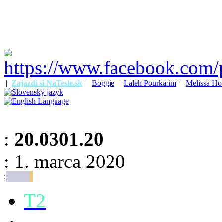
|
Zajazdi si NaTesle.sk
|
Boggie
|
Laleh Pourkarim
|
Melissa Ho
:
20.0301.20
: 1. marca 2020
:
T2