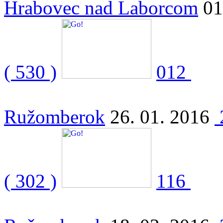
Hrabovec nad Laborcom
01
( 530 )
012
Ružomberok
26. 01. 2016
( 302 )
116