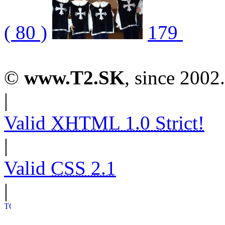
( 80 )
179
©
www.T2.SK
, since 2002.
|
Valid
XHTML 1.0 Strict!
|
Valid
CSS 2.1
|