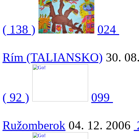
( 138 )
024
Rím (TALIANSKO)
30. 08
( 92 )
099
Ružomberok
04. 12. 2006