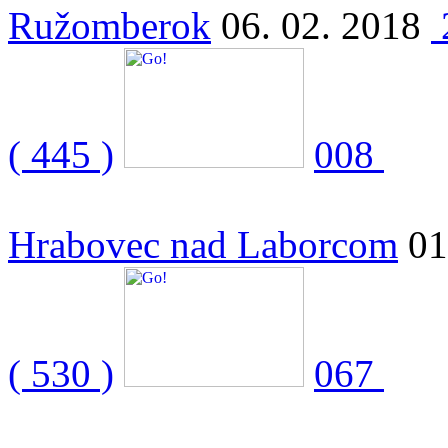
Ružomberok
06. 02. 2018
( 445 )
008
Hrabovec nad Laborcom
01
( 530 )
067