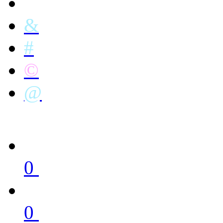
&
#
©
@
0
0