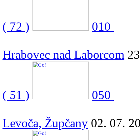
( 72 )
010
Hrabovec nad Laborcom
23
( 51 )
050
Levoča, Župčany
02. 07. 2