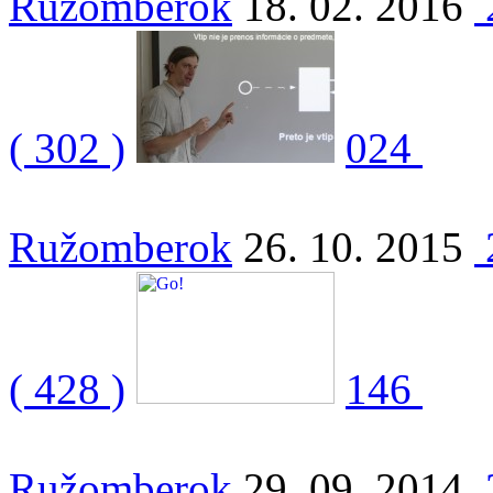
Ružomberok
18. 02. 2016
( 302 )
024
Ružomberok
26. 10. 2015
( 428 )
146
Ružomberok
29. 09. 2014