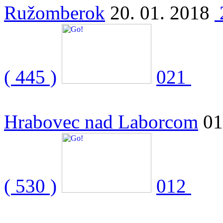
Ružomberok
20. 01. 2018
( 445 )
021
Hrabovec nad Laborcom
01
( 530 )
012