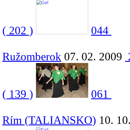
( 202 )
044
Ružomberok
07. 02. 2009
( 139 )
061
Rím (TALIANSKO)
10. 10