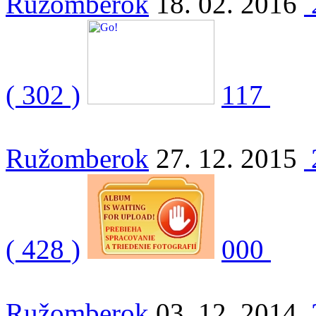
Ružomberok
18. 02. 2016
( 302 )
117
Ružomberok
27. 12. 2015
( 428 )
000
Ružomberok
03. 12. 2014