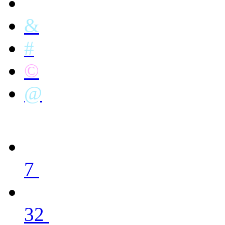
&
#
©
@
7
32