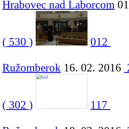
Hrabovec nad Laborcom
01
( 530 )
012
Ružomberok
16. 02. 2016
( 302 )
117