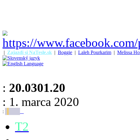
|
Zajazdi si NaTesle.sk
|
Boggie
|
Laleh Pourkarim
|
Melissa Ho
:
20.0301.20
: 1. marca 2020
:
T2