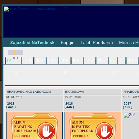
|
Zajazdi si NaTesle.sk
|
Boggie
|
Laleh Pourkarim
|
Melissa H
:
T2
2019
2018
2017
2016
2015
2014
2013
'12
'11
2010
0
0
0
0
0
HRABOVEC NAD LABORCOM
BRATISLAVA
HRABOVE
01. 01. 2018
13. 01. 2018
01. 01. 2017
2018
2018
2017
( 445 )
( 445 )
( 530 )