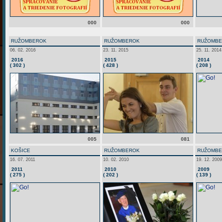
000
000
RUŽOMBEROK
RUŽOMBEROK
RUŽOMB
06. 02. 2016
23. 11. 2015
25. 11. 2014
2016
2015
2014
( 302 )
( 428 )
( 208 )
005
081
KOŠICE
RUŽOMBEROK
RUŽOMB
16. 07. 2011
10. 02. 2010
19. 12. 2009
2011
2010
2009
( 275 )
( 202 )
( 139 )