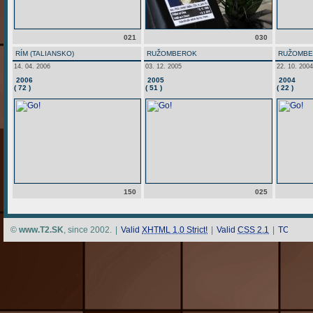
021
030
RÍM (TALIANSKO)
RUŽOMBEROK
RUŽOMB
14. 04. 2006
03. 12. 2005
22. 10. 2004
2006
2005
2004
( 72 )
( 51 )
( 22 )
150
025
©
www.T2.SK
, since 2002.
|
Valid
XHTML 1.0 Strict!
|
Valid
CSS 2.1
|