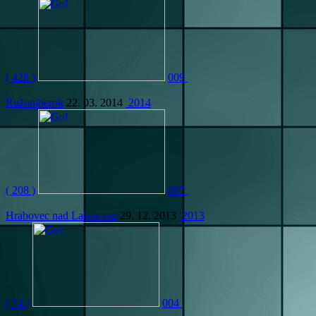
( 428 )
009
Ružomberok
22. 03. 2014
2014
( 208 )
007
Hrabovec nad Laborcom
29. 12. 2013
2013
( 74 )
004