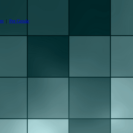
rn
|
Per Gessle