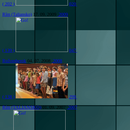
( 202 )
020
Rím (Taliansko)
17. 09. 2009
2009
( 139 )
047
Ružomberok
04. 07. 2008
2008
( 138 )
299
Rím (TALIANSKO)
01. 09. 2007
2007