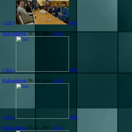
( 530 )
067
Ružomberok
16. 02. 2016
2016
( 302 )
097
Ružomberok
09. 02. 2016
2016
( 302 )
082
Ružomberok
15. 11. 2015
2015