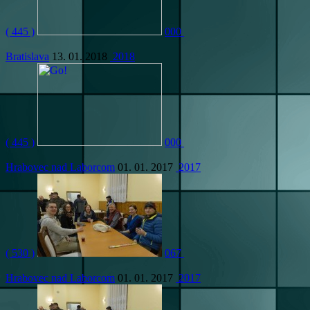
( 445 )
000
Bratislava
13. 01. 2018
2018
( 445 )
000
Hrabovec nad Laborcom
01. 01. 2017
2017
( 530 )
067
Hrabovec nad Laborcom
01. 01. 2017
2017