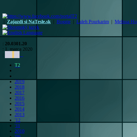
|
Zajazdi si NaTesle.sk
|
Boggie
|
Laleh Pourkarim
|
Melissa Ho
:
20.0301.20
: 1. marca 2020
:
T2
2019
2018
2017
2016
2015
2014
2013
'12
'11
2010
'09