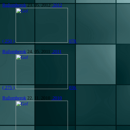
Ružomberok
23. 05. 2012
2012
( 250 )
078
Ružomberok
24. 05. 2011
2011
( 275 )
036
Ružomberok
22. 11. 2010
2010