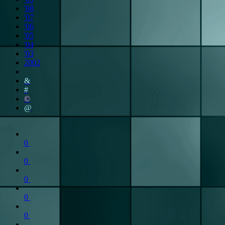
'08
'07
'06
'05
'04
'03
2002
&
#
©
@
0
0
0
0
0